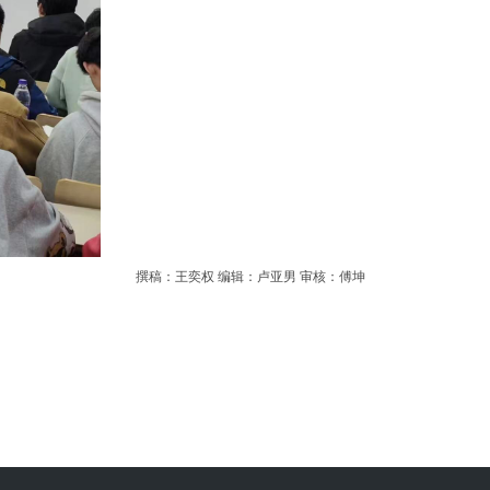
撰稿：王奕权 编辑：卢亚男 审核：傅坤