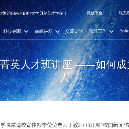
微信平台
|
联系
欢迎访问南京邮电大学贝尔英才学院！
科技创新
鼎峰讲坛
交流访学
党群工作
学生
期菁英人才班讲座 ——如何
人
，
学院邀请校
宣传部毕莹莹老师
于
教
2-
113
开展“
校园新闻‘