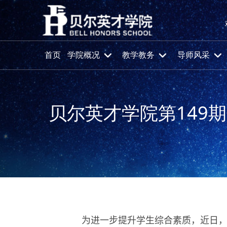
首页
学院概况
教学教务
导师风采
贝尔英才学院第149
首页
党群工作
团学工作
为进一步
提
升
学生
综合素质
，近日