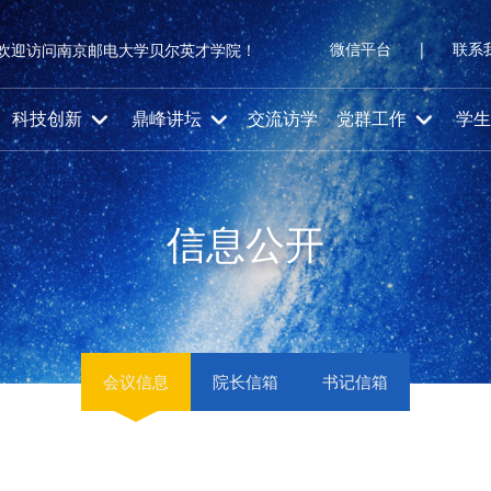
微信平台
|
联系
欢迎访问南京邮电大学贝尔英才学院！
科技创新
鼎峰讲坛
交流访学
党群工作
学生
信息公开
会议信息
院长信箱
书记信箱