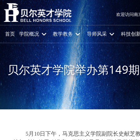
欢迎访问南
首页
学院概况
教学教务
导师风采
科技创
贝尔英才学院举办第149
首页
党群工作
团学工作
5
月
10
日下午，马克思主义学院副院长史献芝