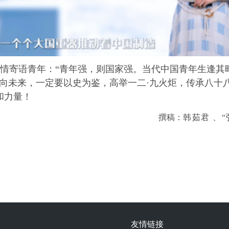
情寄语青年：“青年强，则国家强。当代中国青年生逢其
面向未来，一定要以史为鉴，高举一二·九火炬，传承八十
和力量！
撰稿：
韩茹君 、
友情链接