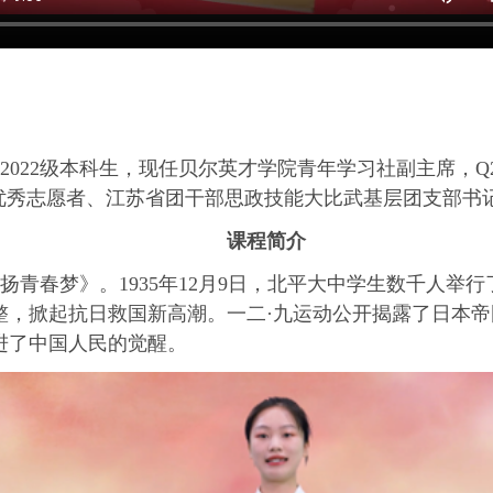
022级本科生，现任贝尔英才学院青年学习社副主席，Q2
”优秀志愿者、江苏省团干部思政技能大比武基层团支部书
课程简介
青春梦》。1935年12月9日，北平大中学生数千人举
整，掀起抗日救国新高潮。一二·九运动公开揭露了日本
进了中国人民的觉醒。