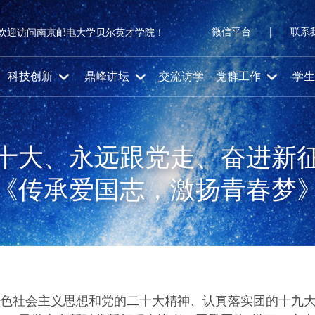
微信平台
|
联系
欢迎访问南京邮电大学贝尔英才学院！
科技创新
鼎峰讲坛
交流访学
党群工作
学生
十大、永远跟党走、奋进新征程
《传承爱国志，激扬青春梦
色社会主义思想和党的二十大精神、认真落实团的十九大