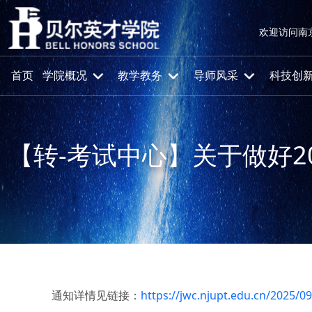
欢迎访问南
首页
学院概况
教学教务
导师风采
科技创
【转-考试中心】关于做好
首页
通知公告
通知详情见链接：
https://jwc.njupt.edu.cn/2025/