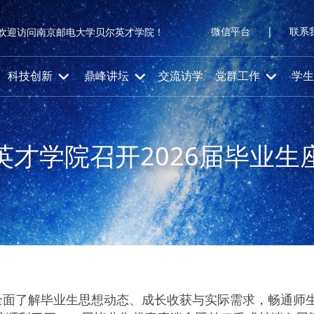
微信平台
|
联系
欢迎访问南京邮电大学贝尔英才学院！
科技创新
鼎峰讲坛
交流访学
党群工作
学生
英才学院召开2026届毕业生
全面了解毕业生思想动态、成长收获与实际需求，畅通师