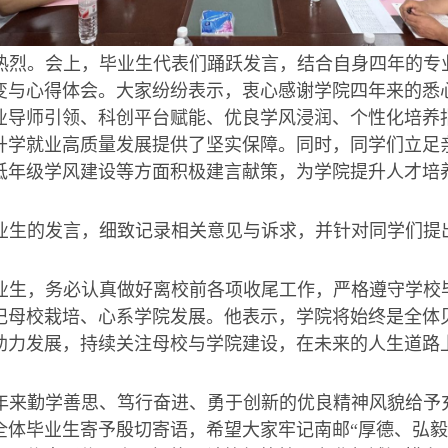
热烈。会上，毕业生代表们踊跃发言，结合自身四年的专
变与心得体会。大家纷纷表示，衷心感谢学院四年来的悉
业导师引领、科创平台赋能、优良学风浸润、个性化培养
升学就业高质量发展提供了坚实保障。同时，同学们立足
低年级学风建设等方面积极建言献策，
为学院提升人才培
业生的发言，细致记录相关意见与诉求，并针对同学们提
业生，务必认真做好离校前各项收尾工作，严格遵守学校
记母校栽培、心系学院发展。
他表示，
学院
将
始终是全体
助力发展，持续关注母校与学院建设，在未来的人生道路
年来勤学善思、笃行奋进、勇于创新的优良精神风貌给予
全体毕业生寄予殷切寄语，希望大家牢记南邮“厚德、弘毅