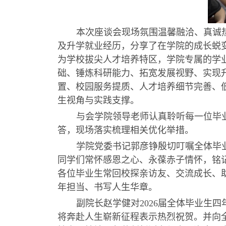
本次座谈会现场氛围温馨融洽、真诚
及升学就业经历，分享了在学院的成长蜕
为学校拔尖人才培养特区，学院专属的学
础、锤炼科研能力、拓宽发展视野、实现
置、校园服务提质、人才培养细节完善、
生视角与实践支撑
。
与会学院领导
老师
认真聆听每一位毕
答，现场落实梳理相关优化举措。
学院党委书记郭彦铮殷切叮嘱全体毕
同学们常怀感恩之心、永葆赤子情怀，铭
各位毕业生常回校探亲访友、交流成长、
年担当、书写人生华章。
副院长赵学健
对
2026
届全体毕业生四
将奔赴人生崭新征程表示热烈祝贺。
并
向