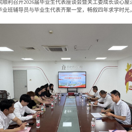
院
顺利召开
2026
届毕业生代表座谈会暨关工委成长谈心屋
毕业班辅导员
与
毕业生代表齐聚一堂，畅叙四年求学时光